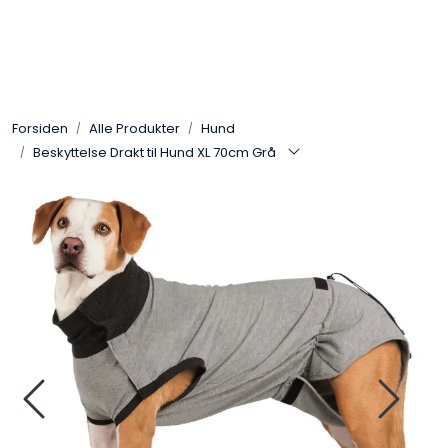
Skip to main content
Alle Produkter
Forsiden
Alle Produkter
Hund
Leverandører
Beskyttelse Drakt til Hund XL 70cm Grå
Nyheter
Hunter
Forhandlersøk