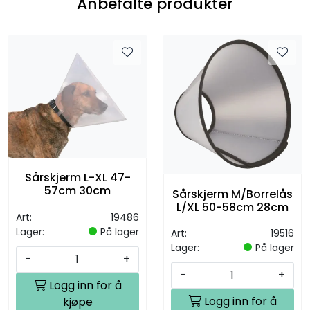
Anbefalte produkter
Sårskjerm L-XL 47-
57cm 30cm
Sårskjerm M/Borrelås
L/XL 50-58cm 28cm
Art:
19486
Lager:
På lager
Art:
19516
Lager:
På lager
-
+
-
+
Logg inn for å
Logg inn for å
kjøpe