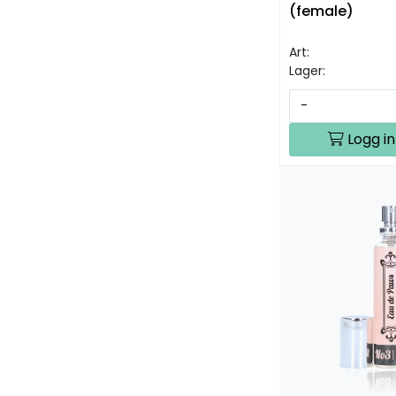
(female)
Art:
Lager:
-
Logg in