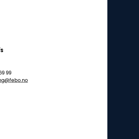
/S
69 99
ling@febo.no