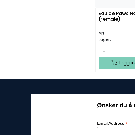
Eau de Paws N
(female)
Art:
Lager:
-
Logg in
Ønsker du å 
*
Email Address