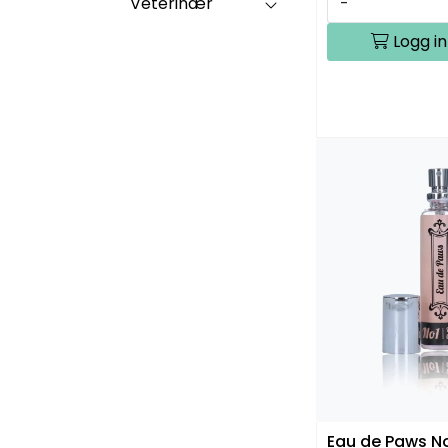
Veterinær
-
Logg in
Eau de Paws N