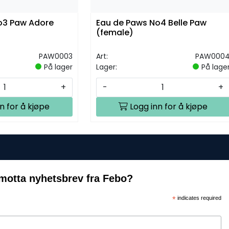
o3 Paw Adore
Eau de Paws No4 Belle Paw
(female)
PAW0003
Art:
PAW000
På lager
Lager:
På lage
+
-
+
n for å kjøpe
Logg inn for å kjøpe
motta nyhetsbrev fra Febo?
*
indicates required