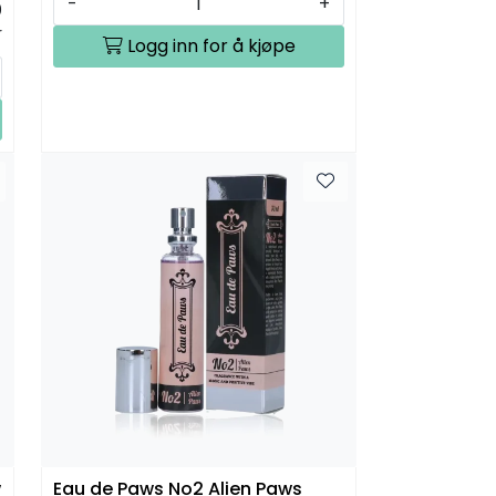
-
+
0
r
Logg inn for å kjøpe
w
Eau de Paws No2 Alien Paws