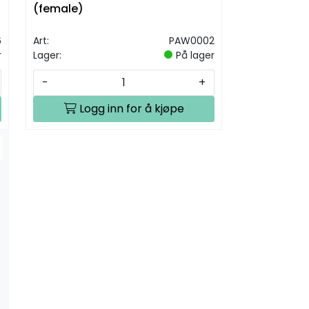
(female)
6
Art:
PAW0002
r
Lager:
På lager
-
+
Logg inn for å kjøpe