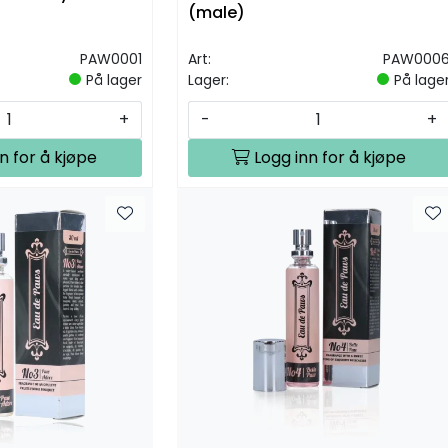
(male)
PAW0001
Art:
PAW000
På lager
Lager:
På lage
+
-
+
n for å kjøpe
Logg inn for å kjøpe