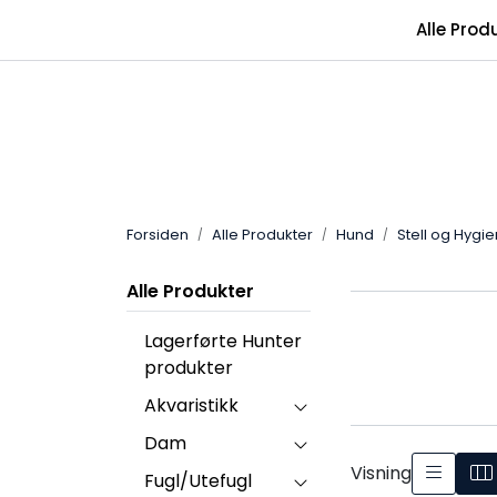
Skip to main content
Alle Prod
Forsiden
Alle Produkter
Hund
Stell og Hygi
Alle Produkter
Lagerførte Hunter
produkter
Akvaristikk
Dam
Visning
Fugl/Utefugl