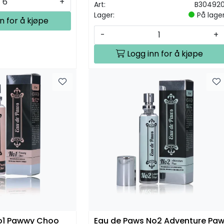
+
Art:
B30492
Lager:
På lage
n for å kjøpe
-
+
Logg inn for å kjøpe
o1 Pawwy Choo
Eau de Paws No2 Adventure Pa