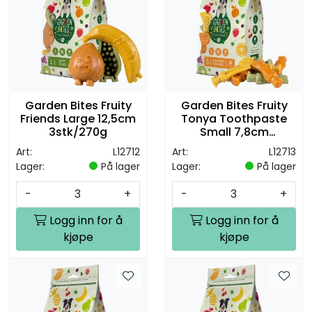
Garden Bites Fruity
Garden Bites Fruity
Friends Large 12,5cm
Tonya Toothpaste
3stk/270g
Small 7,8cm
18stk/270g
Art:
L12712
Art:
L12713
Lager:
På lager
Lager:
På lager
-
+
-
+
Logg inn for å
Logg inn for å
kjøpe
kjøpe