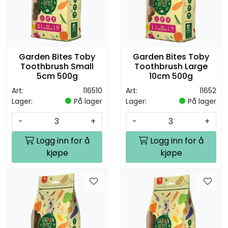
Garden Bites Toby
Garden Bites Toby
Toothbrush Small
Toothbrush Large
5cm 500g
10cm 500g
Art:
116510
Art:
11652
Lager:
På lager
Lager:
På lager
-
+
-
+
Logg inn for å
Logg inn for å
kjøpe
kjøpe