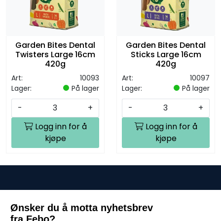
Garden Bites Dental
Garden Bites Dental
Twisters Large 16cm
Sticks Large 16cm
420g
420g
Art:
10093
Art:
10097
Lager:
På lager
Lager:
På lager
-
+
-
+
Logg inn for å
Logg inn for å
kjøpe
kjøpe
Ønsker du å motta nyhetsbrev
fra Febo?