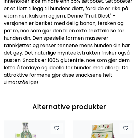
inneholder ikke mindre enn 55% søtpotet. Søtpoteter
er et flott tillegg til hundens diett, fordi de er rike på
vitaminer, kalsium og jern. Denne "Fruit Blast" -
versjonen er beriket med deilig banan, fersken og
pære, noe som gjør den til en ekte fruktfølelse for
hunden din. Den spesielle formen masserer
tannkjøttet og renser tennene mens hunden din har
det gøy. Det naturlige mynteekstrakten frisker også
pusten. Snacks er 100% glutenfrie, noe som gjør dem
lette å fordøye og ideelle for hunder med allergi. De
attraktive formene gjør disse snacksene helt
uimotståelige!
Alternative produkter