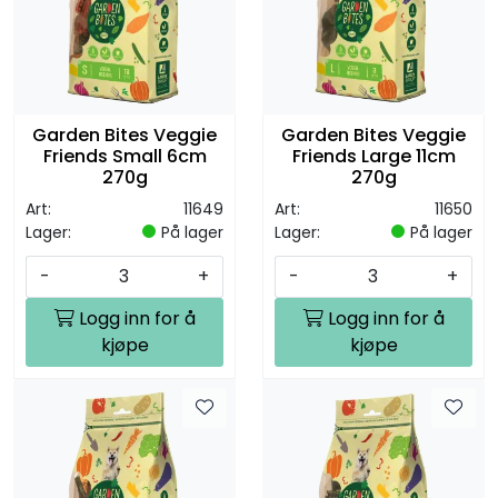
Garden Bites Veggie
Garden Bites Veggie
Friends Small 6cm
Friends Large 11cm
270g
270g
Art:
11649
Art:
11650
Lager:
På lager
Lager:
På lager
-
+
-
+
Logg inn for å
Logg inn for å
kjøpe
kjøpe