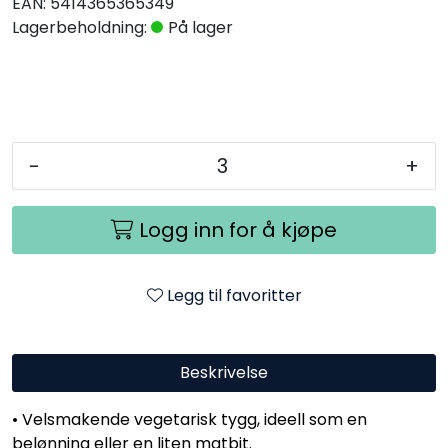
EAN:
5414365365349
Lagerbeholdning:
På lager
-
+
Logg inn for å kjøpe
Legg til favoritter
Beskrivelse
• Velsmakende vegetarisk tygg, ideell som en
belønning eller en liten matbit.