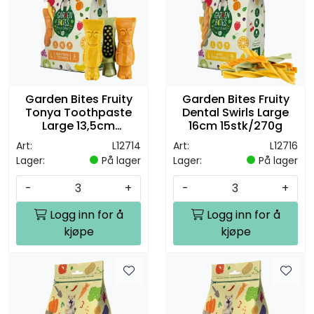
Garden Bites Fruity
Garden Bites Fruity
Tonya Toothpaste
Dental Swirls Large
Large 13,5cm
16cm 15stk/270g
3stk/270g
Art:
L12714
Art:
L12716
Lager:
På lager
Lager:
På lager
-
+
-
+
Logg inn for å
Logg inn for å
kjøpe
kjøpe