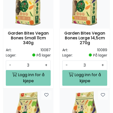
Garden Bites Vegan
Garden Bites Vegan
Bones Small 11cm
Bones Large 14,5cm
340g
270g
Art:
10087
Art:
10089
Lager:
På lager
Lager:
På lager
-
+
-
+
Logg inn for å
Logg inn for å
kjøpe
kjøpe