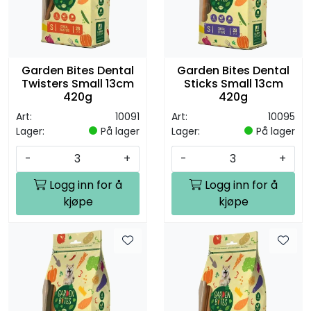
Garden Bites Dental
Garden Bites Dental
Twisters Small 13cm
Sticks Small 13cm
420g
420g
Art:
10091
Art:
10095
Lager:
På lager
Lager:
På lager
-
+
-
+
Logg inn for å
Logg inn for å
kjøpe
kjøpe