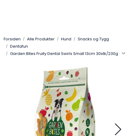
Skip to main content
Alle Produkter
Forsiden
Alle Produkter
Hund
Snacks og Tygg
Leverandører
Dentafun
Garden Bites Fruity Dental Swirls Small 13cm 30stk/230g
Nyheter
Hunter
Forhandlersøk