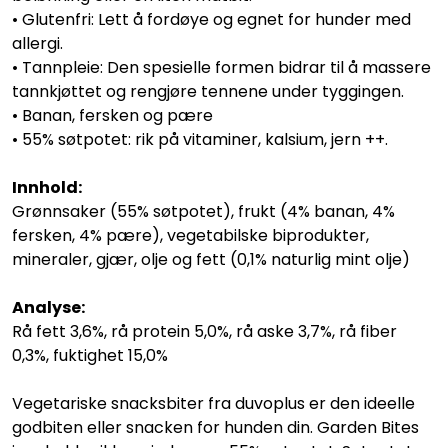
• Glutenfri: Lett å fordøye og egnet for hunder med
allergi.
• Tannpleie: Den spesielle formen bidrar til å massere
tannkjøttet og rengjøre tennene under tyggingen.
• Banan, fersken og pære
• 55% søtpotet: rik på vitaminer, kalsium, jern ++.
Innhold:
Grønnsaker (55% søtpotet), frukt (4% banan, 4%
fersken, 4% pære), vegetabilske biprodukter,
mineraler, gjær, olje og fett (0,1% naturlig mint olje)
Analyse:
Rå fett 3,6%, rå protein 5,0%, rå aske 3,7%, rå fiber
0,3%, fuktighet 15,0%
Vegetariske snacksbiter fra duvoplus er den ideelle
godbiten eller snacken for hunden din. Garden Bites