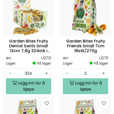
Garden Bites Fruity
Garden Bites Fruity
Dental Swirls Small
Friends Small 7cm
13cm 7,8g 324stk i
18stk/270g
Display
Art:
L12721
Art:
L12711
Lager:
På lager
Lager:
På lager
-
+
-
+
Logg inn for å
Logg inn for å
kjøpe
kjøpe