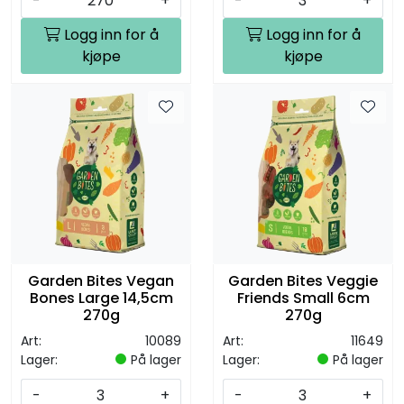
-
+
-
+
Logg inn for å
Logg inn for å
kjøpe
kjøpe
Garden Bites Vegan
Garden Bites Veggie
Bones Large 14,5cm
Friends Small 6cm
270g
270g
Art:
10089
Art:
11649
Lager:
På lager
Lager:
På lager
-
+
-
+