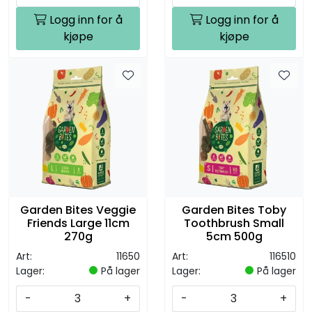
Logg inn for å
Logg inn for å
kjøpe
kjøpe
Garden Bites Veggie
Garden Bites Toby
Friends Large 11cm
Toothbrush Small
270g
5cm 500g
Art:
11650
Art:
116510
Lager:
På lager
Lager:
På lager
-
+
-
+