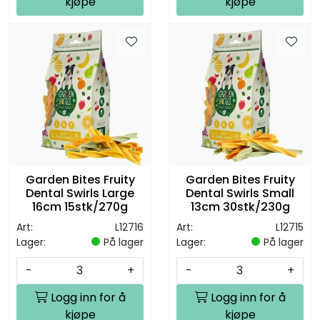
kjøpe
kjøpe
Garden Bites Fruity
Garden Bites Fruity
Dental Swirls Large
Dental Swirls Small
16cm 15stk/270g
13cm 30stk/230g
Art:
L12716
Art:
L12715
Lager:
På lager
Lager:
På lager
-
+
-
+
Logg inn for å
Logg inn for å
kjøpe
kjøpe