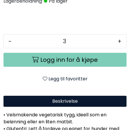
Lagerbeholdning:
På lager
-
+
Logg inn for å kjøpe
Legg til favoritter
Beskrivelse
• Velsmakende vegetarisk tygg, ideell som en
belønning eller en liten matbit.
• Glutenfri: Lett å fordøye og egnet for hunder med