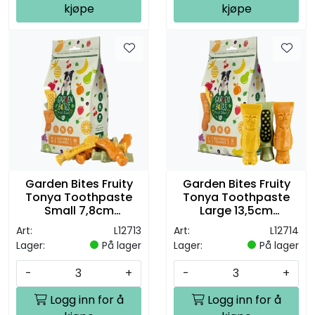
kjøpe
kjøpe
Garden Bites Fruity
Garden Bites Fruity
Tonya Toothpaste
Tonya Toothpaste
Small 7,8cm
Large 13,5cm
18stk/270g
3stk/270g
Art:
L12713
Art:
L12714
Lager:
På lager
Lager:
På lager
-
+
-
+
Logg inn for å
Logg inn for å