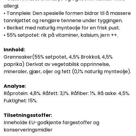
allergi.
• Tannpleie: Den spesielle formen bidrar til å massere
tannkjøttet og rengjøre tennene under tyggingen.
• Beriket med naturlig mynteolje for en frisk pust.
• 55% søtpotet: rik på vitaminer, kalsium, jern ++.
Innhold:
Grønnsaker(55% søtpotet, 4,5% Brokkoli, 4,5%
paprika) Derivat av vegetabilsk opprinnelse,
mineraler, gjær, oljer og fett (0,1% naturlig mynteolje).
Analyse:
Råprotein: 4,8%. Råfett: 3,1%. Råfiber: 1%. Rå aske: 4,5%.
Fuktighet: 15%.
Tilsetningsstoffer:
Inneholde EU-godkjente fargestoffer og
konserveringsmidler