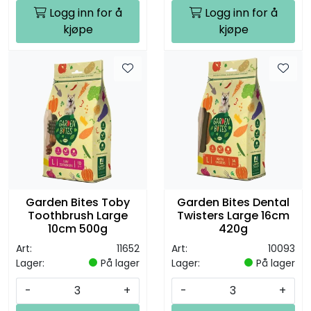
Logg inn for å
Logg inn for å
kjøpe
kjøpe
Garden Bites Toby
Garden Bites Dental
Toothbrush Large
Twisters Large 16cm
10cm 500g
420g
Art:
11652
Art:
10093
Lager:
På lager
Lager:
På lager
-
+
-
+