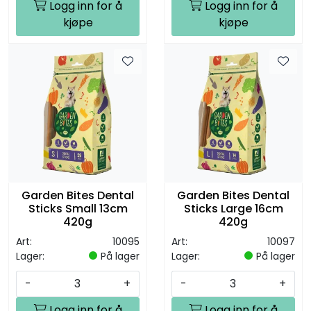
Logg inn for å
Logg inn for å
kjøpe
kjøpe
Garden Bites Dental
Garden Bites Dental
Sticks Small 13cm
Sticks Large 16cm
420g
420g
Art:
10095
Art:
10097
Lager:
På lager
Lager:
På lager
-
+
-
+
Logg inn for å
Logg inn for å