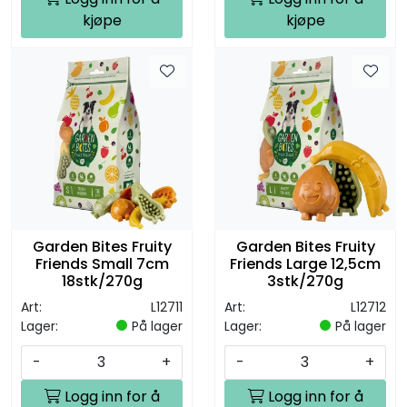
kjøpe
kjøpe
Garden Bites Fruity
Garden Bites Fruity
Friends Small 7cm
Friends Large 12,5cm
18stk/270g
3stk/270g
Art:
L12711
Art:
L12712
Lager:
På lager
Lager:
På lager
-
+
-
+
Logg inn for å
Logg inn for å