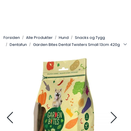
Skip to main content
Alle Produkter
Forsiden
Alle Produkter
Hund
Snacks og Tygg
Leverandører
Dentafun
Garden Bites Dental Twisters Small 13cm 420g
Nyheter
Hunter
Forhandlersøk