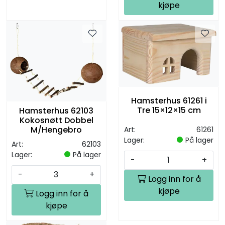
kjøpe
Hamsterhus 61261 i
Tre 15×12×15 cm
Hamsterhus 62103
Kokosnøtt Dobbel
M/Hengebro
Art:
61261
Lager:
På lager
Art:
62103
Lager:
På lager
-
+
-
+
Logg inn for å
kjøpe
Logg inn for å
kjøpe