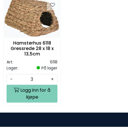
Hamsterhus 6118
Gressrede 28 x 18 x
13,5cm
Art:
6118
Lager:
På lager
-
+
Logg inn for å
kjøpe