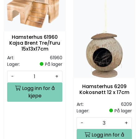
Hamsterhus 61960
Kajsa Brent Tre/Furu
15x13x17cm
Art:
61960
Lager:
På lager
-
+
Hamsterhus 6209
Logg inn for å
Kokosnøtt 12 x 17cm
kjøpe
Art:
6209
Lager:
På lager
-
+
Logg inn for å