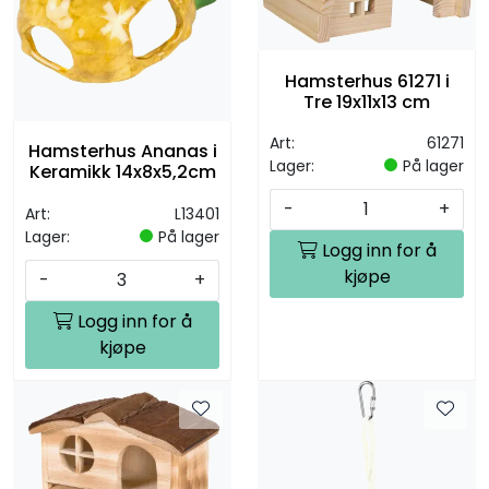
Hamsterhus 61271 i
Tre 19x11x13 cm
Art:
61271
Hamsterhus Ananas i
Lager:
På lager
Keramikk 14x8x5,2cm
-
+
Art:
L13401
Lager:
På lager
Logg inn for å
kjøpe
-
+
Logg inn for å
kjøpe