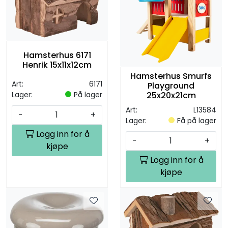
Hamsterhus 6171
Henrik 15x11x12cm
Hamsterhus Smurfs
Art:
6171
Playground
25x20x21cm
Lager:
På lager
Art:
L13584
-
+
Lager:
Få på lager
Logg inn for å
-
+
kjøpe
Logg inn for å
kjøpe