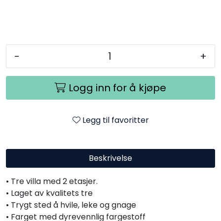
-
+
Logg inn for å kjøpe
Legg til favoritter
Beskrivelse
• Tre villa med 2 etasjer.
• Laget av kvalitets tre
• Trygt sted å hvile, leke og gnage
• Farget med dyrevennlig fargestoff