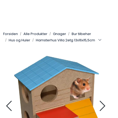
Skip to main content
Alle Produkter
Forsiden
Alle Produkter
Gnager
Bur tilbehør
Leverandører
Hus og Huler
Hamsterhus Villa 2etg 13x16x15,5cm
Nyheter
Hunter
Forhandlersøk