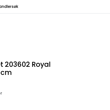
0
andlersøk
Infosenter
Favoritter
Logg inn
t 203602 Royal
5cm
er