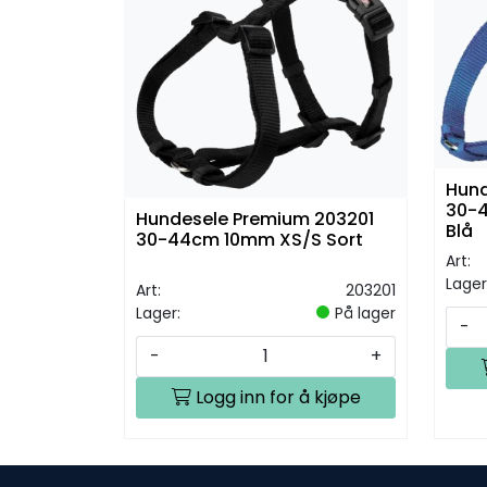
Hund
30-
Hundesele Premium 203201
Blå
30-44cm 10mm XS/S Sort
Art:
Lager
Art:
203201
Lager:
På lager
-
-
+
Logg inn for å kjøpe