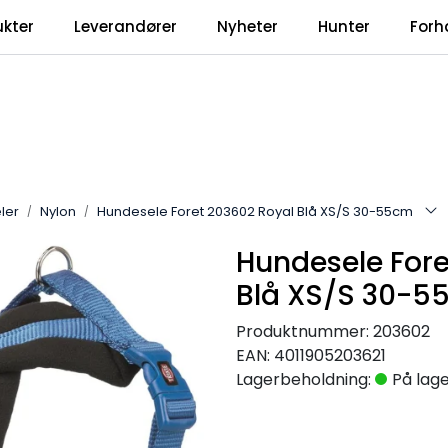
ukter
Leverandører
Nyheter
Hunter
Forh
ler
Nylon
Hundesele Foret 203602 Royal Blå XS/S 30-55cm
Hundesele Fore
Blå XS/S 30-5
Produktnummer:
203602
EAN:
4011905203621
Lagerbeholdning:
På lag