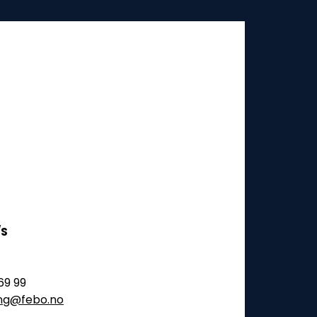
/S
69 99
ling@febo.no