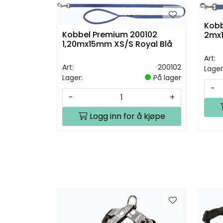
Kobb
Kobbel Premium 200102
2mx1
1,20mx15mm XS/S Royal Blå
Art:
Art:
200102
Lager
Lager:
På lager
-
-
+
Logg inn for å kjøpe