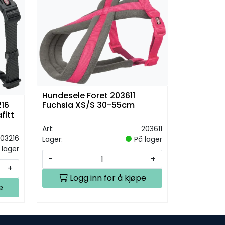
Hundesele Foret 203611
16
Fuchsia XS/S 30-55cm
fitt
Art:
203611
03216
Lager:
På lager
 lager
-
+
+
Logg inn for å kjøpe
e