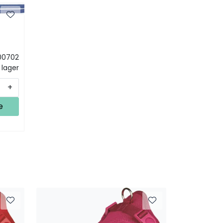
å
00702
 lager
+
e