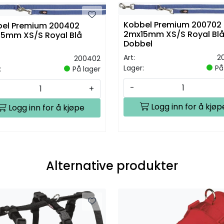
Kobbel Premium 200702
el Premium 200402
2mx15mm XS/S Royal Bl
5mm XS/S Royal Blå
Dobbel
Art:
2
200402
Lager:
På
:
På lager
-
+
Logg inn for å kjøp
Logg inn for å kjøpe
Alternative produkter