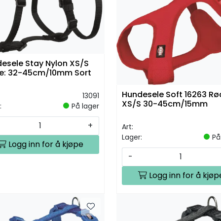
esele Stay Nylon XS/S
e: 32-45cm/10mm Sort
Hundesele Soft 16263 Rø
13091
XS/S 30-45cm/15mm
:
På lager
+
Art:
Lager:
På
Logg inn for å kjøpe
-
Logg inn for å kjøp