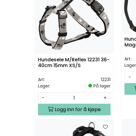
Hund
Mag
Art:
Hundesele M/Reflex 12231 36-
40cm 15mm XS/S
Lager
-
Art:
12231
Lager:
På lager
-
+
Logg inn for å kjøpe