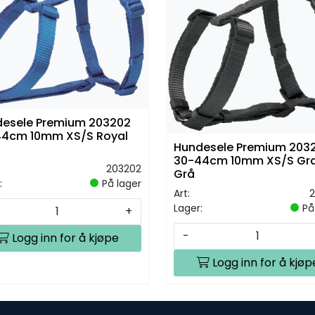
esele Premium 203202
44cm 10mm XS/S Royal
Hundesele Premium 2032
30-44cm 10mm XS/S Gra
203202
Grå
:
På lager
Art:
2
Lager:
På
+
-
Logg inn for å kjøpe
Logg inn for å kjøp