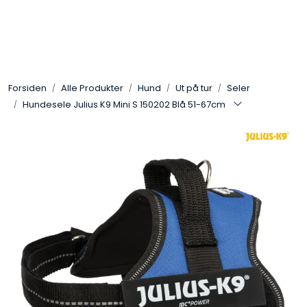
Skip to main content
Alle Produkter
Forsiden
Alle Produkter
Hund
Ut på tur
Seler
Leverandører
Hundesele Julius K9 Mini S 150202 Blå 51-67cm
Nyheter
Hunter
Forhandlersøk