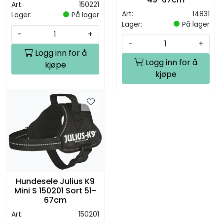
Art:
150221
Art:
14831
Lager:
På lager
Lager:
På lager
-
+
-
+
Logg inn for å
Logg inn for å
kjøpe
kjøpe
Hundesele Julius K9
Mini S 150201 Sort 51-
67cm
Art:
150201