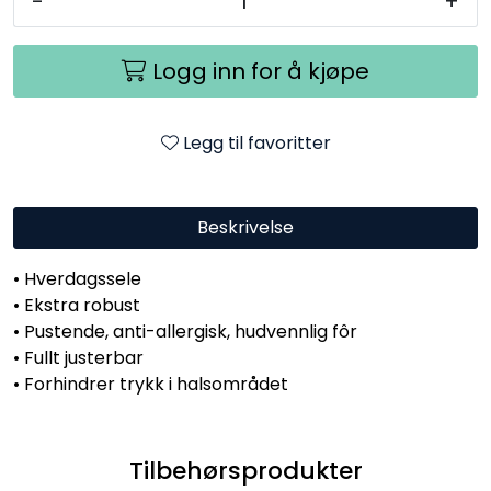
-
+
Logg inn for å kjøpe
Legg til favoritter
Beskrivelse
• Hverdagssele
• Ekstra robust
• Pustende, anti-allergisk, hudvennlig fôr
• Fullt justerbar
• Forhindrer trykk i halsområdet
Tilbehørsprodukter