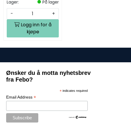
Lager:
På lager
-
+
Logg inn for å
kjøpe
Ønsker du å motta nyhetsbrev
fra Febo?
*
indicates required
*
Email Address