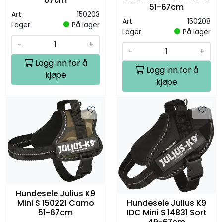
67cm
51-67cm
Art:
150203
Art:
150208
Lager:
På lager
Lager:
På lager
-
+
-
+
Logg inn for å
Logg inn for å
kjøpe
kjøpe
Hundesele Julius K9
Hundesele Julius K9
Mini S 150221 Camo
IDC Mini S 14831 Sort
51-67cm
49-67cm