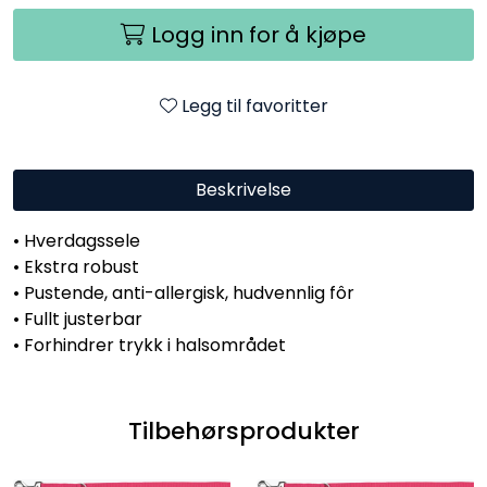
Logg inn for å kjøpe
Legg til favoritter
Beskrivelse
• Hverdagssele
• Ekstra robust
• Pustende, anti-allergisk, hudvennlig fôr
• Fullt justerbar
• Forhindrer trykk i halsområdet
Tilbehørsprodukter