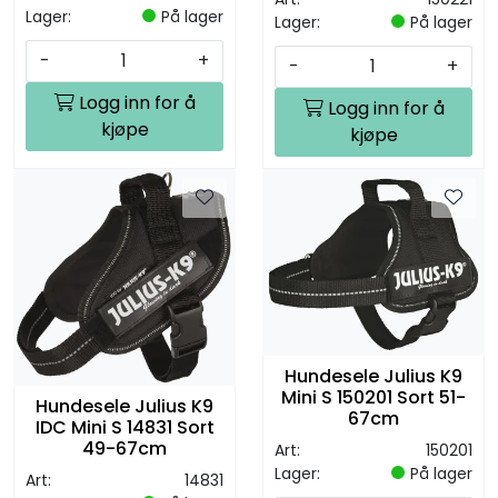
Lager:
På lager
Lager:
På lager
-
+
-
+
Logg inn for å
Logg inn for å
kjøpe
kjøpe
Hundesele Julius K9
Mini S 150201 Sort 51-
Hundesele Julius K9
67cm
IDC Mini S 14831 Sort
49-67cm
Art:
150201
Lager:
På lager
Art:
14831