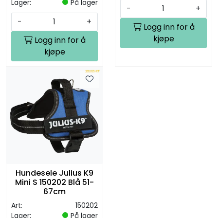
Lager:
På lager
-
+
-
+
Logg inn for å
kjøpe
Logg inn for å
kjøpe
Hundesele Julius K9
Mini S 150202 Blå 51-
67cm
Art:
150202
Lager:
På lager