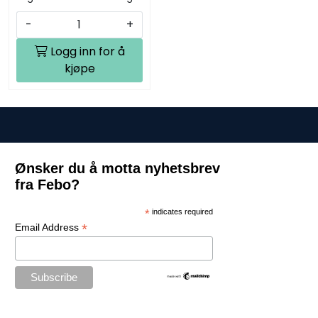
-
+
Logg inn for å
kjøpe
Ønsker du å motta nyhetsbrev
fra Febo?
*
indicates required
*
Email Address