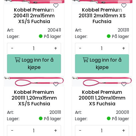
Kobbel Premium
Kobbel Premium
200411 2mx15mm
201311 2mx10mm XS
XS/S Fuchsia
Fuchsia
Art:
200411
Art:
201311
Lager:
På lager
Lager:
På lager
-
+
-
+
Logg inn for å
Logg inn for å
kjøpe
kjøpe
Kobbel Premium
Kobbel Premium
200111 1,20mx15mm
200011 1,20mx10mm
XS/S Fuchsia
XS Fuchsia
Art:
200111
Art:
200011
Lager:
På lager
Lager:
På lager
-
+
-
+