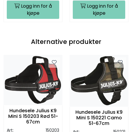
Logg inn for å
Logg inn for å
kjøpe
kjøpe
Alternative produkter
Hundesele Julius K9
Hundesele Julius K9
Mini S 150203 Rød 51-
Mini S 150221 Camo
67cm
51-67cm
Art:
150203
Art:
150221