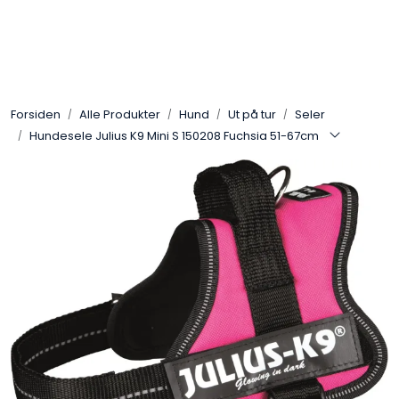
Skip to main content
Alle Produkter
Forsiden
Alle Produkter
Hund
Ut på tur
Seler
Leverandører
Hundesele Julius K9 Mini S 150208 Fuchsia 51-67cm
Nyheter
Hunter
Forhandlersøk