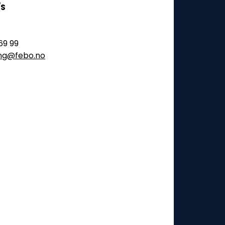
/S
69 99
ling@febo.no