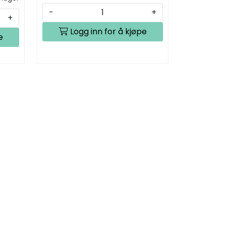
-
+
+
Logg inn for å kjøpe
e