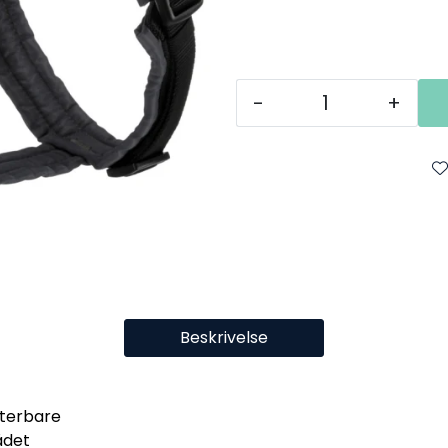
-
+
Beskrivelse
sterbare
ådet