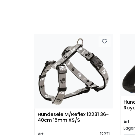
Hund
Roya
Hundesele M/Reflex 12231 36-
40cm 15mm XS/S
Art:
Lager
Art:
12231