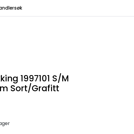
0
andlersøk
Infosenter
Favoritter
Logg inn
king 1997101 S/M
 Sort/Grafitt
lager