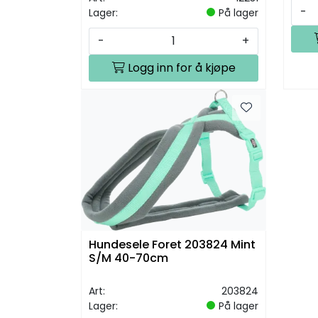
-
Lager:
På lager
-
+
Logg inn for å kjøpe
Hundesele Foret 203824 Mint
S/M 40-70cm
Art:
203824
Lager:
På lager