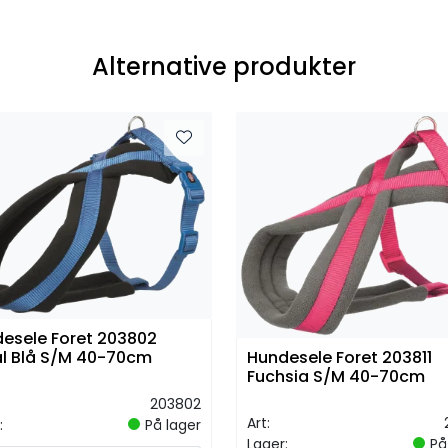
Alternative produkter
esele Foret 203802
l Blå S/M 40-70cm
Hundesele Foret 203811
Fuchsia S/M 40-70cm
203802
Art:
:
På lager
Lager:
På