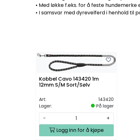
• Med løkke f.eks. for å feste hundemerke e
• I samsvar med dyrevelferd i henhold til p
Kobbel Cavo 143420 1m
12mm S/M Sort/Sølv
Art:
143420
Lager:
På lager
-
+
Logg inn for å kjøpe