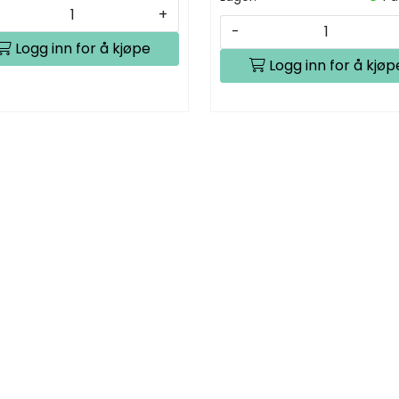
+
-
Logg inn for å kjøpe
Logg inn for å kjøp