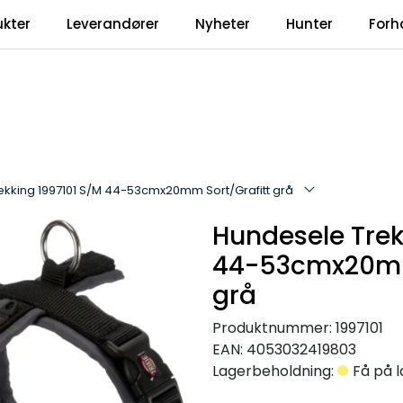
ukter
Leverandører
Nyheter
Hunter
Forh
ekking 1997101 S/M 44-53cmx20mm Sort/Grafitt grå
Hundesele Trek
44-53cmx20mm
grå
Produktnummer:
1997101
EAN:
4053032419803
Lagerbeholdning:
Få på 