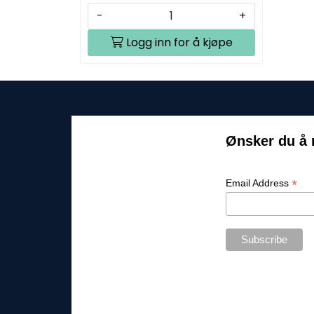
-
+
Logg inn for å kjøpe
Ønsker du å 
*
Email Address