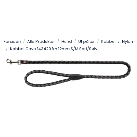
Skip to main content
Alle Produkter
Forsiden
Alle Produkter
Hund
Ut på tur
Kobbel
Nylon
Leverandører
Kobbel Cavo 143420 1m 12mm S/M Sort/Sølv
Nyheter
Hunter
Forhandlersøk