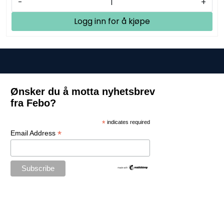
-
+
Logg inn for å kjøpe
Ønsker du å motta nyhetsbrev
fra Febo?
*
indicates required
*
Email Address