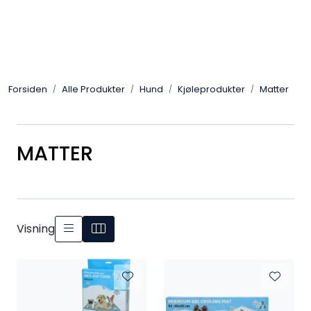
Skip to main content
Alle Produkter
Forsiden
Alle Produkter
Hund
Kjøleprodukter
Matter
Leverandører
Nyheter
MATTER
Hunter
Forhandlersøk
Visning