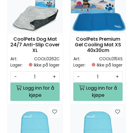
CoolPets Dog Mat
CoolPets Premium
24/7 Anti-Slip Cover
Gel Cooling Mat XS
XL
40x30cm
Art:
COOL0262C
Art:
COOL015XS
Lager:
Ikke på lager
Lager:
Ikke på lager
-
+
-
+
Logg inn for å
Logg inn for å
kjøpe
kjøpe