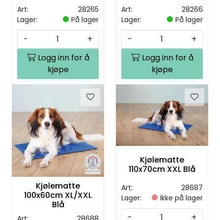
Kjølematte
Kjølematte
Art:
28265
Art:
28266
Isblå/Grå 85x70cm
Isblå/Grå 120x80cm
Lager:
På lager
Lager:
På lager
-
+
-
+
Logg inn for å
Logg inn for å
kjøpe
kjøpe
Kjølematte
110x70cm XXL Blå
Kjølematte
Art:
28687
100x60cm XL/XXL
Lager:
Ikke på lager
Blå
-
+
Art:
28688