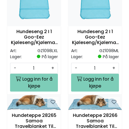
Hundeseng 2 I 1
Hundeseng 2 I 1
Goo-Eez
Goo-Eez
Kjøleseng/Kjølemat
Kjøleseng/Kjølemat
te L/XL
te M/L
Art:
GZ1098LXL
Art:
GZ1098ML
Lager:
På lager
Lager:
På lager
-
+
-
+
Logg inn for å
Logg inn for å
kjøpe
kjøpe
Hundeteppe 28265
Hundeteppe 28266
Samoa
Samoa
Travelblanket Til
Travelblanket Til