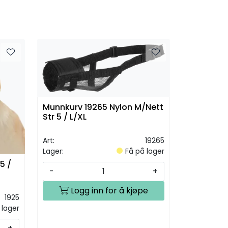
Munnkurv 19265 Nylon M/Nett
Str 5 / L/XL
Art:
19265
Lager:
Få på lager
5 /
-
+
Logg inn for å kjøpe
1925
 lager