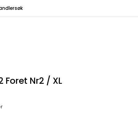
0
andlersøk
Infosenter
Favoritter
Logg inn
 Foret Nr2 / XL
er