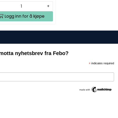
+
Logg inn for å kjøpe
motta nyhetsbrev fra Febo?
*
indicates required