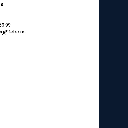
/S
69 99
ling@febo.no