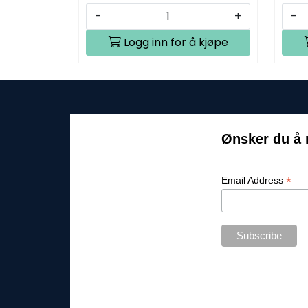
-
+
-
Logg inn for å kjøpe
Ønsker du å 
*
Email Address