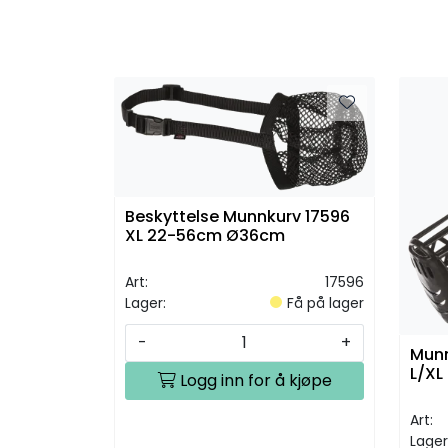
Beskyttelse Munnkurv 17596
XL 22-56cm Ø36cm
Art:
17596
Lager:
Få på lager
-
+
Munn
L/XL
Logg inn for å kjøpe
Art:
Lager