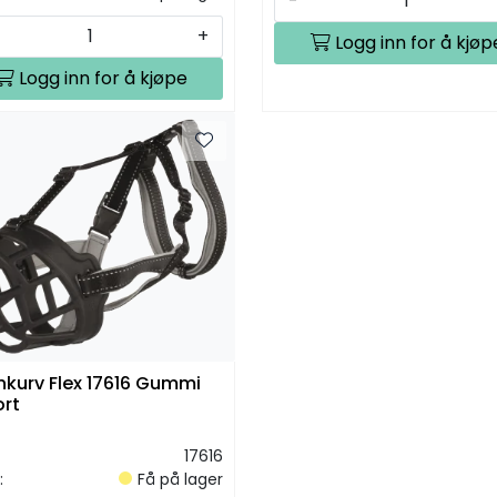
-
+
Logg inn for å kjøp
Logg inn for å kjøpe
kurv Flex 17616 Gummi
ort
17616
:
Få på lager