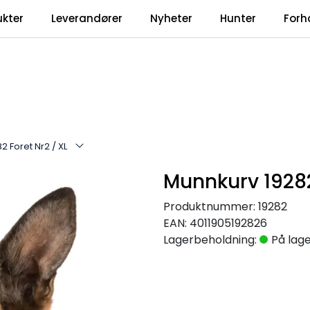
ukter
Leverandører
Nyheter
Hunter
Forh
2 Foret Nr2 / XL
Munnkurv 19282
Produktnummer:
19282
EAN:
4011905192826
Lagerbeholdning:
På lag