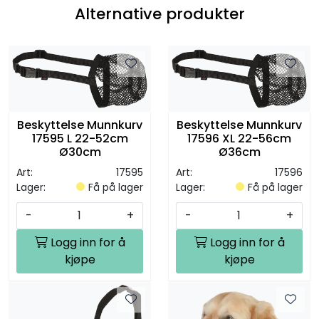
Alternative produkter
Beskyttelse Munnkurv
Beskyttelse Munnkurv
17595 L 22-52cm
17596 XL 22-56cm
Ø30cm
Ø36cm
Art:
17595
Art:
17596
Lager:
Få på lager
Lager:
Få på lager
-
+
-
+
Logg inn for å
Logg inn for å
kjøpe
kjøpe