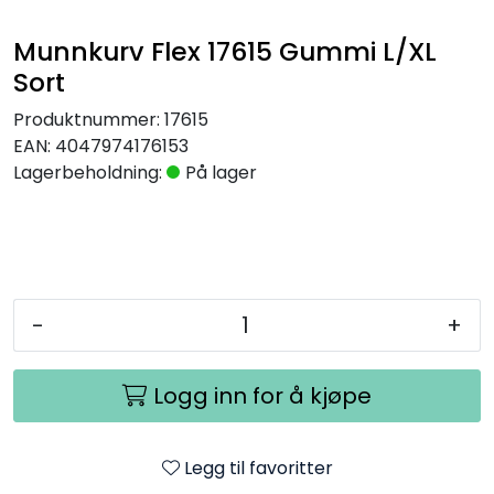
Munnkurv Flex 17615 Gummi L/XL
Sort
Produktnummer:
17615
EAN:
4047974176153
Lagerbeholdning:
På lager
-
+
Logg inn for å kjøpe
Legg til favoritter