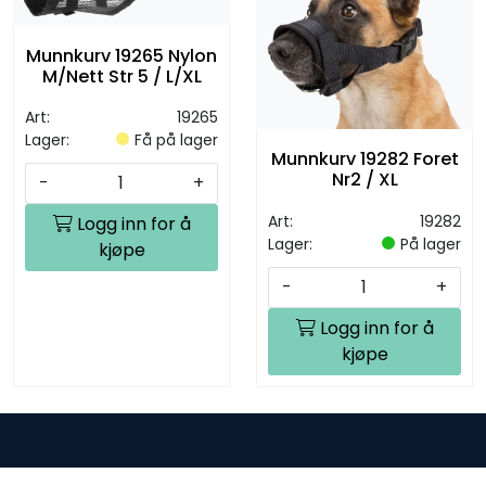
Munnkurv 19265 Nylon
M/Nett Str 5 / L/XL
Art:
19265
Lager:
Få på lager
Munnkurv 19282 Foret
Nr2 / XL
-
+
Art:
19282
Logg inn for å
Lager:
På lager
kjøpe
-
+
Logg inn for å
kjøpe