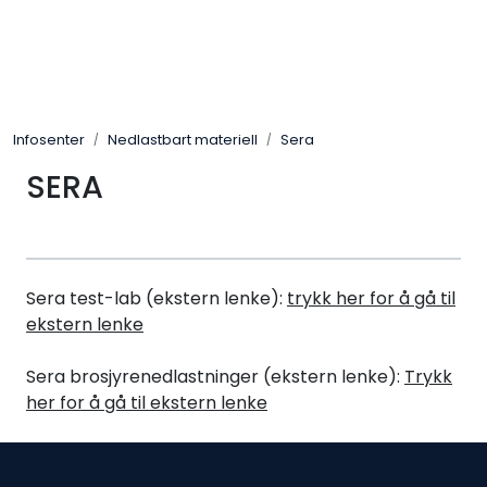
Skip to main content
Alle Produkter
Infosenter
Nedlastbart materiell
Sera
Leverandører
SERA
Nyheter
Hunter
Sera test-lab (ekstern lenke):
trykk her for å gå til
ekstern lenke
Forhandlersøk
Sera brosjyrenedlastninger (ekstern lenke):
Trykk
her for å gå til ekstern lenke