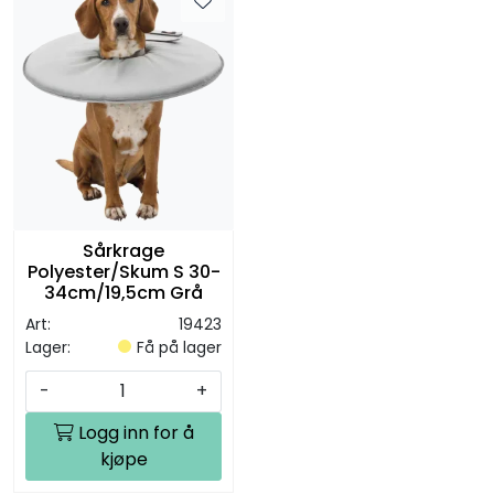
Sårkrage
Polyester/Skum S 30-
34cm/19,5cm Grå
Art:
19423
Lager:
Få på lager
-
+
Logg inn for å
kjøpe