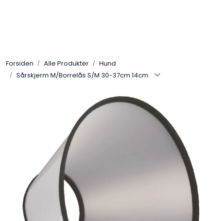
Skip to main content
Alle Produkter
Forsiden
Alle Produkter
Hund
Leverandører
Sårskjerm M/Borrelås S/M 30-37cm 14cm
Nyheter
Hunter
Forhandlersøk