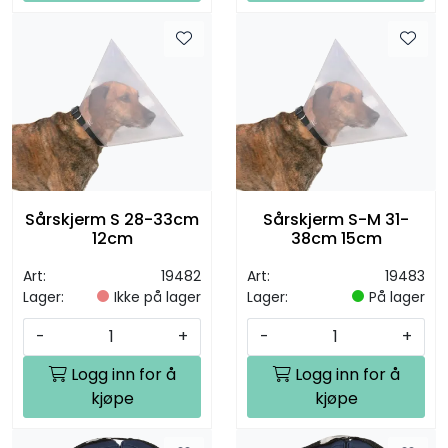
Sårskjerm S 28-33cm
Sårskjerm S-M 31-
12cm
38cm 15cm
Art:
19482
Art:
19483
Lager:
Ikke på lager
Lager:
På lager
-
+
-
+
Logg inn for å
Logg inn for å
kjøpe
kjøpe