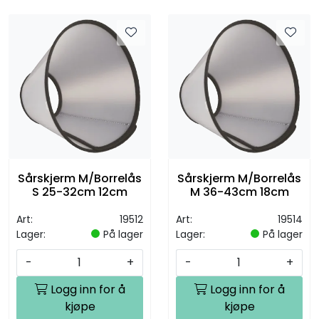
Sårskjerm M/Borrelås
Sårskjerm M/Borrelås
S 25-32cm 12cm
M 36-43cm 18cm
Art:
19512
Art:
19514
Lager:
På lager
Lager:
På lager
-
+
-
+
Logg inn for å
Logg inn for å
kjøpe
kjøpe