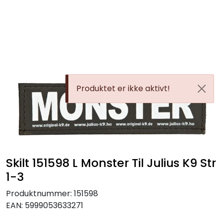
Skip to main content
Alle Produkter
Leverandører
Produktet er ikke aktivt!
Nyheter
Hunter
Forhandlersøk
Skilt 151598 L Monster Til Julius K9 Str
1-3
Produktnummer:
151598
EAN:
5999053633271