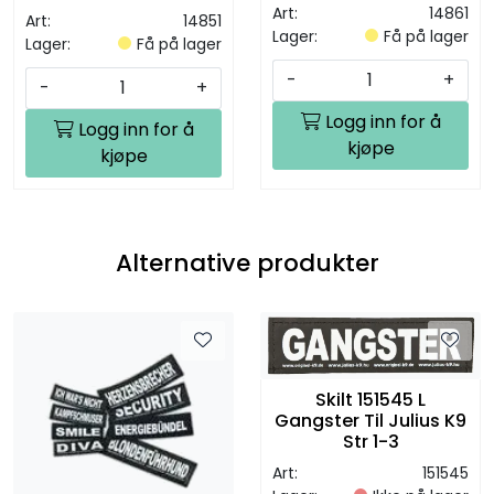
Art:
14861
Art:
14851
Lager:
Få på lager
Lager:
Få på lager
-
+
-
+
Logg inn for å
Logg inn for å
kjøpe
kjøpe
Alternative produkter
Skilt 151545 L
Gangster Til Julius K9
Str 1-3
Art:
151545