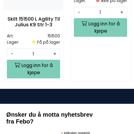
Lager:
Ikke på lager
-
+
Skilt 151500 L Agility Til
Logg inn for å
Julius K9 Str 1-3
kjøpe
Art:
151500
Lager:
Få på lager
-
+
Logg inn for å
kjøpe
Ønsker du å motta nyhetsbrev
fra Febo?
*
indicates required