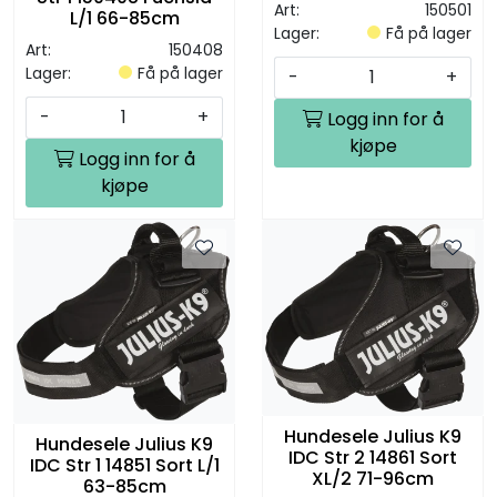
Art:
150501
L/1 66-85cm
Lager:
Få på lager
Art:
150408
Lager:
Få på lager
-
+
-
+
Logg inn for å
kjøpe
Logg inn for å
kjøpe
Hundesele Julius K9
Hundesele Julius K9
IDC Str 2 14861 Sort
IDC Str 1 14851 Sort L/1
XL/2 71-96cm
63-85cm