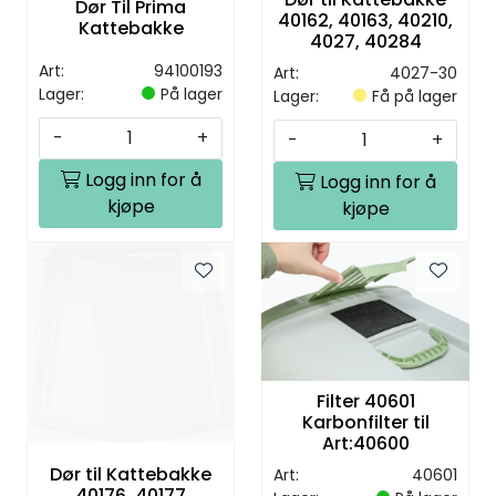
Dør Til Prima
40162, 40163, 40210,
Kattebakke
4027, 40284
Art:
94100193
Art:
4027-30
Lager:
På lager
Lager:
Få på lager
-
+
-
+
Logg inn for å
Logg inn for å
kjøpe
kjøpe
Filter 40601
Karbonfilter til
Art:40600
Dør til Kattebakke
Art:
40601
40176, 40177