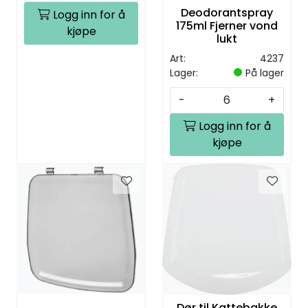
Deodorantspray
Logg inn for å
175ml Fjerner vond
kjøpe
lukt
Art:
4237
Lager:
På lager
-
+
Logg inn for å
kjøpe
Dør til Kattebakke