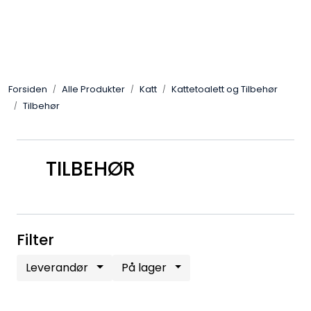
Skip to main content
Alle Produkter
Forsiden
Alle Produkter
Katt
Kattetoalett og Tilbehør
Leverandører
Tilbehør
Nyheter
TILBEHØR
Hunter
Forhandlersøk
Filter
Leverandør
På lager