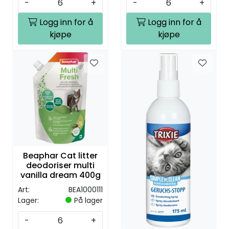
-
+
-
+
Logg inn for å
Logg inn for å
kjøpe
kjøpe
Beaphar Cat litter
deodoriser multi
vanilla dream 400g
Art:
BEA1000111
Lager:
På lager
-
+