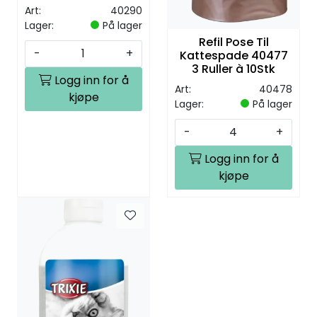
u/kant
Art:
40290
Lager:
På lager
Refil Pose Til
-
+
Kattespade 40477
3 Ruller à 10Stk
Logg inn for å
Art:
40478
kjøpe
Lager:
På lager
-
+
Logg inn for å
kjøpe