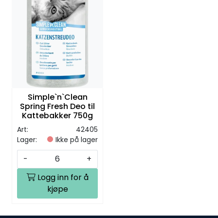
Simple`n`Clean
Spring Fresh Deo til
Kattebakker 750g
Art:
42405
Lager:
Ikke på lager
-
+
Logg inn for å
kjøpe