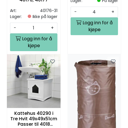
Lager:
På lager
Art:
40176-31
-
+
Lager:
Ikke på lager
Logg inn for å
-
+
kjøpe
Logg inn for å
kjøpe
Kattehus 40290 i
Tre Hvit 49x49x51cm
Passer til 4018