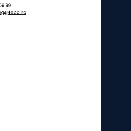
69 99
ling@febo.no