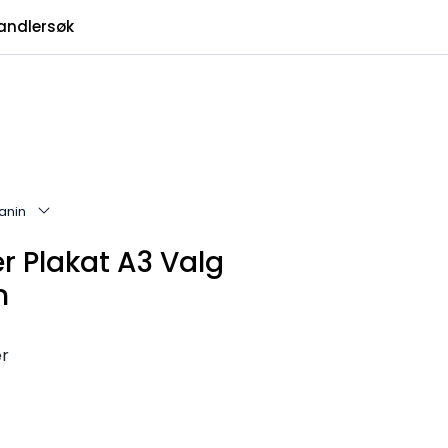
0
andlersøk
Infosenter
Favoritter
Logg inn
anin
 Plakat A3 Valg
n
er