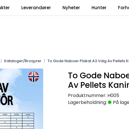
ukter
Leverandører
Nyheter
Hunter
Forh
Kataloger/Brosjyrer
To Gode Naboer Plakat A3 Valg Av Pellets K
To Gode Naboer
Av Pellets Kani
Produktnummer:
H005
Lagerbeholdning:
På lag