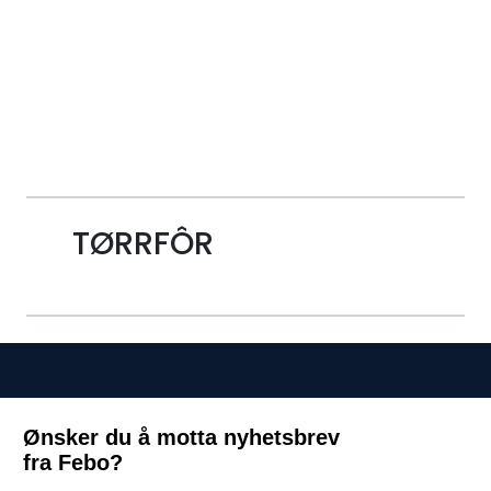
Skip to main content
Alle Produkter
Leverandører
Nyheter
TØRRFÔR
Hunter
Forhandlersøk
Ønsker du å motta nyhetsbrev
fra Febo?