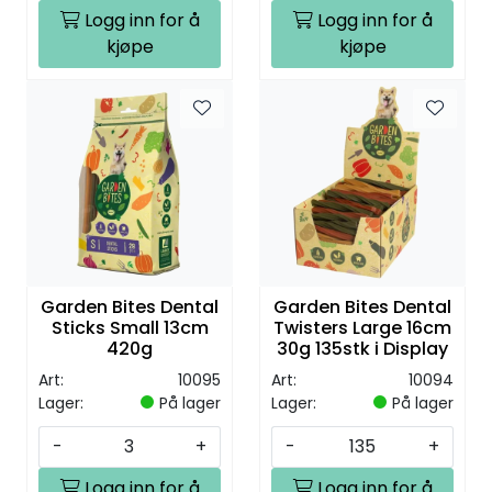
Logg inn for å
Logg inn for å
kjøpe
kjøpe
Garden Bites Dental
Garden Bites Dental
Sticks Small 13cm
Twisters Large 16cm
420g
30g 135stk i Display
Art:
10095
Art:
10094
Lager:
På lager
Lager:
På lager
-
+
-
+
Logg inn for å
Logg inn for å