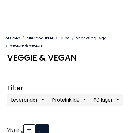
Skip to main content
Alle Produkter
Forsiden
Alle Produkter
Hund
Snacks og Tygg
Leverandører
Veggie & Vegan
VEGGIE & VEGAN
Nyheter
Hunter
Filter
Forhandlersøk
Leverandør
Proteinkilde
På lager
Visning