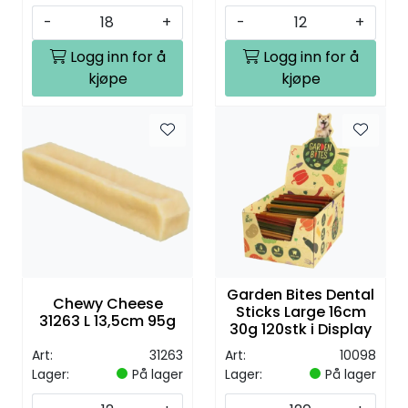
-
+
-
+
Logg inn for å
Logg inn for å
kjøpe
kjøpe
Garden Bites Dental
Chewy Cheese
Sticks Large 16cm
31263 L 13,5cm 95g
30g 120stk i Display
Art:
31263
Art:
10098
Lager:
På lager
Lager:
På lager