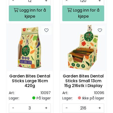
-
+
-
+
Logg inn for å
Logg inn for å
kjøpe
kjøpe
Garden Bites Dental
Garden Bites Dental
Sticks Large 16cm
Sticks Small 13cm
420g
15g 216stk i Display
Art:
10097
Art:
10096
Lager:
På lager
Lager:
Ikke på lager
-
+
-
+