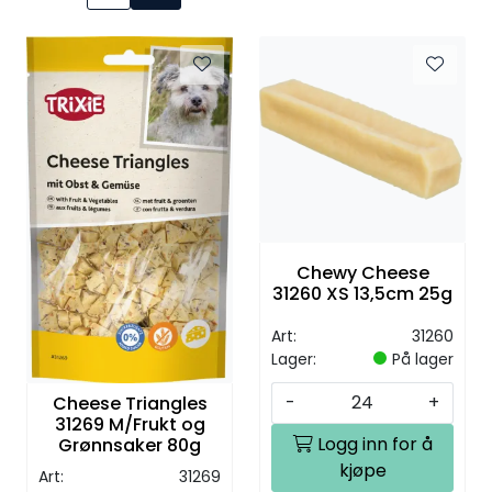
Chewy Cheese
31260 XS 13,5cm 25g
Art:
31260
Lager:
På lager
-
+
Cheese Triangles
31269 M/Frukt og
Logg inn for å
Grønnsaker 80g
kjøpe
Art:
31269