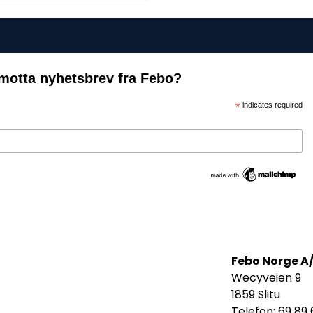
motta nyhetsbrev fra Febo?
*
indicates required
Febo Norge A
Wecyveien 9
1859 Slitu
Telefon: 69 89 