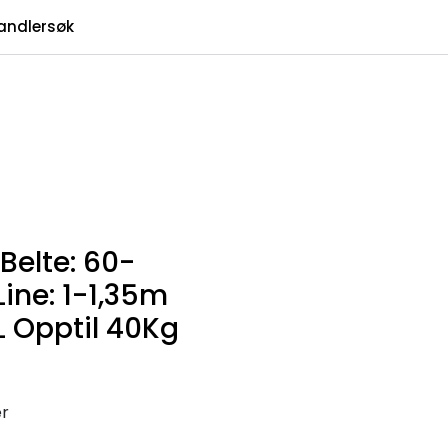
0
andlersøk
Infosenter
Favoritter
Logg inn
Belte: 60-
ne: 1-1,35m
 Opptil 40Kg
er