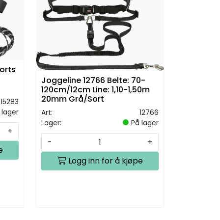
orts
Joggeline 12766 Belte: 70-
120cm/12cm Line: 1,10-1,50m
20mm Grå/Sort
415283
 lager
Art:
12766
Lager:
På lager
+
-
+
e
Logg inn for å kjøpe