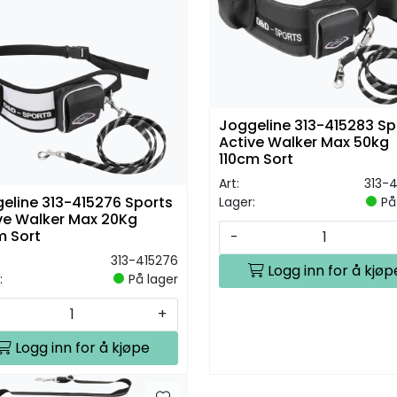
Joggeline 313-415283 Sp
Active Walker Max 50kg
110cm Sort
Art:
313-
eline 313-415276 Sports
Lager:
På
ve Walker Max 20Kg
m Sort
-
313-415276
Logg inn for å kjøp
:
På lager
+
Logg inn for å kjøpe