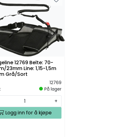
eline 12769 Belte: 70-
m/23mm Line: 1,15-1,5m
m Grå/Sort
12769
:
På lager
+
Logg inn for å kjøpe