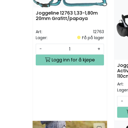
Joggeline 12763 1,33-1,80m
20mm Grafitt/papaya
Art:
12763
Lager:
Få på lager
-
+
Logg inn for å kjøpe
Jogg
Acti
110c
Art:
Lager
-