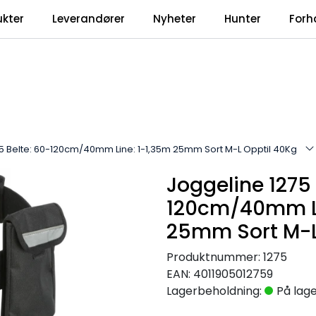
ukter
Leverandører
Nyheter
Hunter
Forh
5 Belte: 60-120cm/40mm Line: 1-1,35m 25mm Sort M-L Opptil 40Kg
Joggeline 1275 
120cm/40mm Li
25mm Sort M-L
Produktnummer:
1275
EAN:
4011905012759
Lagerbeholdning:
På lag