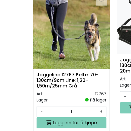
Jogg
130c
20m
Joggeline 12767 Belte: 70-
Art:
130cm/9cm Line: 1,20-
Lager
1,50m/25mm Grå
Art:
12767
-
Lager:
På lager
-
+
Logg inn for å kjøpe