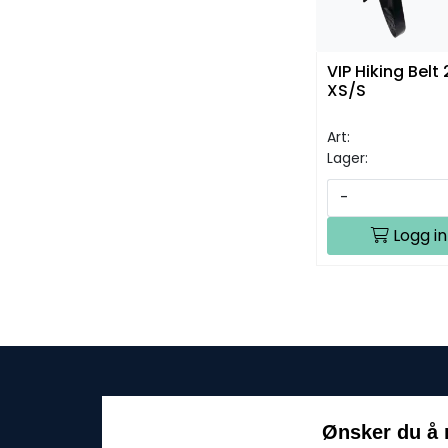
VIP Hiking Belt
XS/S
Art:
Lager:
-
Logg in
Ønsker du å 