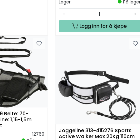
Lager:
På lage
-
+
Logg inn for å kjøpe
9 Belte: 70-
e: 1,15-1,5m
t
Joggeline 313-415276 Sports
12769
Active Walker Max 20Kg 110cm