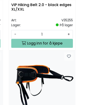
VIP Hiking Belt 2.0 - black edges
XL/XXL
0
Art:
V35255
r
Lager:
På lager
-
+
Logg inn for å kjøpe