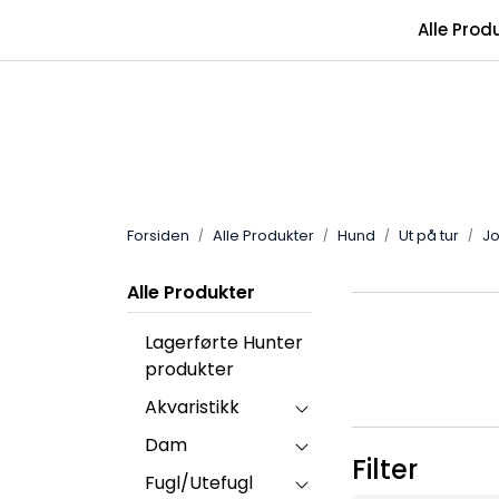
Skip to main content
Alle Prod
Forsiden
Alle Produkter
Hund
Ut på tur
Jo
Alle Produkter
Lagerførte Hunter
produkter
Akvaristikk
Dam
Filter
Fugl/Utefugl