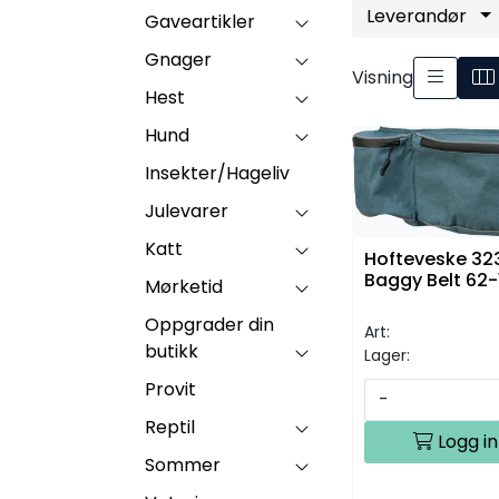
Leverandør
Gaveartikler
Gnager
Visning
Hest
Hund
Insekter/Hageliv
Julevarer
Katt
Hofteveske 323
Baggy Belt 62
Mørketid
Oppgrader din
Art:
butikk
Lager:
Provit
-
Reptil
Logg in
Sommer