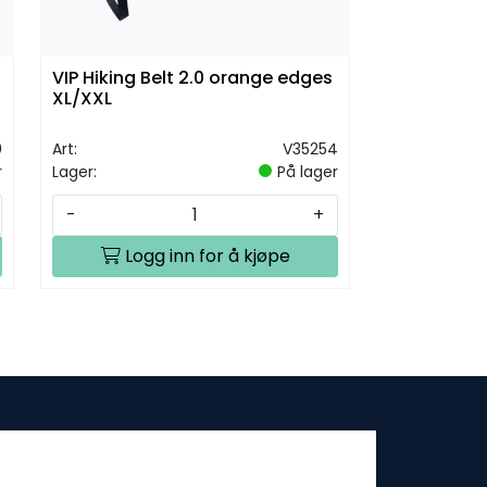
VIP Hiking Belt 2.0 orange edges
XL/XXL
0
Art:
V35254
r
Lager:
På lager
-
+
Logg inn for å kjøpe