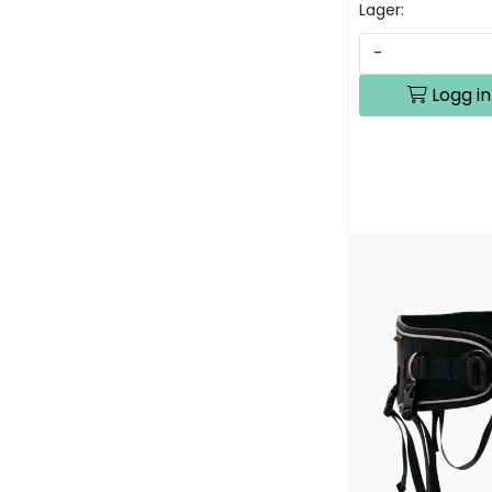
Lager:
-
Logg in