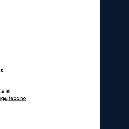
/S
69 99
ling@febo.no