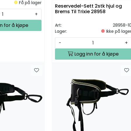
Få på lager
Reservedel-Sett 2stk hjul og
Brems Til Trixie 28958
+
n for å kjøpe
Art:
28958-1
Lager:
Ikke på lage
-
+
Logg inn for å kjøpe