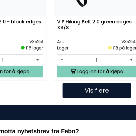
 2.0 - black edges
VIP Hiking Belt 2.0 green edges
XS/S
V35251
Art:
V3525
På lager
Lager:
Få på lage
+
-
+
n for å kjøpe
Logg inn for å kjøpe
Vis flere
motta nyhetsbrev fra Febo?