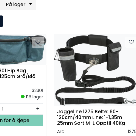
På lager
01 Hip Bag
-125cm Grå/Blå
32301
På lager
+
Joggeline 1275 Belte: 60-
120cm/40mm Line: 1-1,35m
n for å kjøpe
25mm Sort M-L Opptil 40Kg
Art:
127