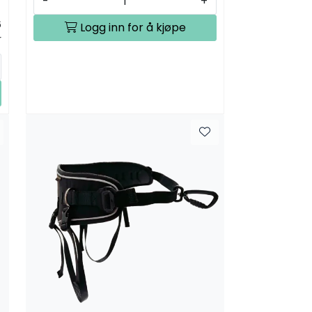
-
+
6
Logg inn for å kjøpe
r