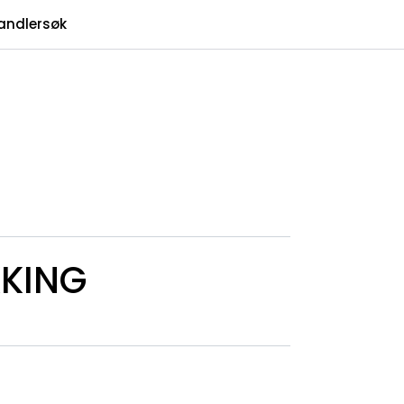
0
andlersøk
Infosenter
Favoritter
Logg inn
KING