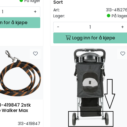
På lager
Sort
Art:
313-41527
+
Lager:
På lage
n for å kjøpe
-
+
Logg inn for å kjøpe
13-419847 2stk
ve Walker Max
313-419847