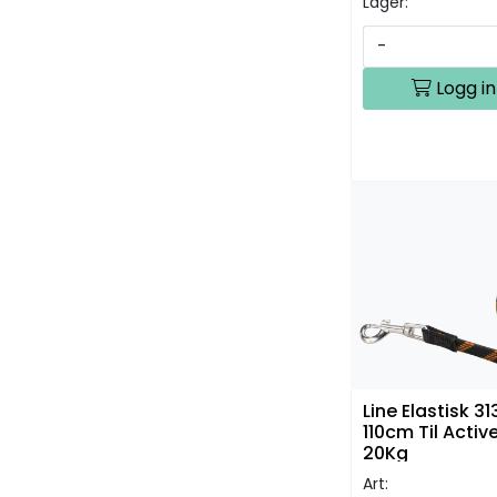
Lager:
-
Logg in
Line Elastisk 3
110cm Til Acti
20Kg
Art: