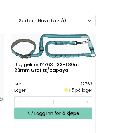
Sorter
Joggeline 12763 1,33-1,80m
20mm Grafitt/papaya
Art:
12763
Lager:
Få på lager
-
+
Logg inn for å kjøpe
5