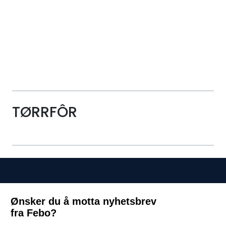
Skip to main content
Alle Produkter
Leverandører
Nyheter
TØRRFÔR
Hunter
Forhandlersøk
Ønsker du å motta nyhetsbrev
fra Febo?